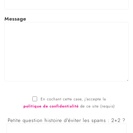
Message
Veuillez
laisser
En cochant cette case, j’accepte la
ce
politique de confidentialité
de ce site (requis)
champ
vide.
Petite question histoire d'éviter les spams : 2+2 ?